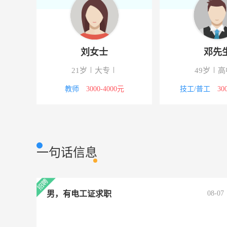
刘女士
邓先
下
21岁
大专
49岁
高
5000元
教师
3000-4000元
技工/普工
30
一句话信息
男，有电工证求职
08-07