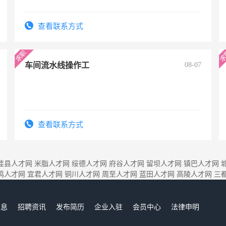
查看联系方式
车间流水线操作工
08-07
查看联系方式
佳县人才网
米脂人才网
绥德人才网
府谷人才网
留坝人才网
镇巴人才网
鸡人才网
宜君人才网
铜川人才网
周至人才网
蓝田人才网
高陵人才网
三
信息
招聘资讯
发布简历
企业入驻
会员中心
法律申明
们