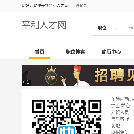
您好，欢迎来到平利人才网！
请登录
平利人才网
职位
首页
职位搜索
简历中心
广告
· 车险内勤1
· 护士 前台
· 外贸人员
· 售后客服
· 切配工
· 急招保洁