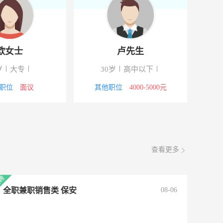
欧女士
卢先生
岁
大专
30岁
高中以下
职位
面议
其他职位
4000-5000元
查看更多
全职兼职销售类 保安
08-06