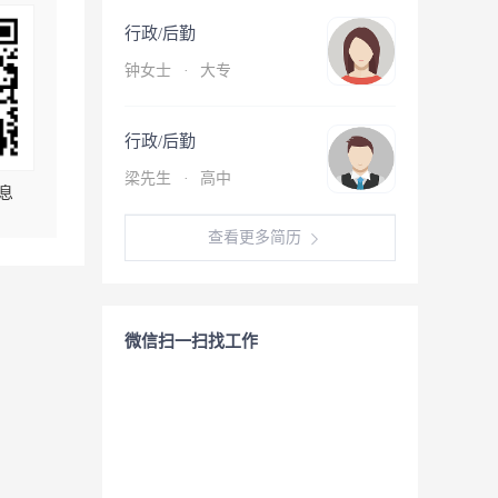
行政/后勤
钟女士
·
大专
行政/后勤
梁先生
·
高中
息
查看更多简历
微信扫一扫找工作