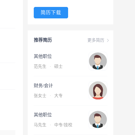
简历下载
推荐简历
更多简历
其他职位
范先生
·
硕士
财务/会计
张女士
·
大专
其他职位
马先生
·
中专/技校