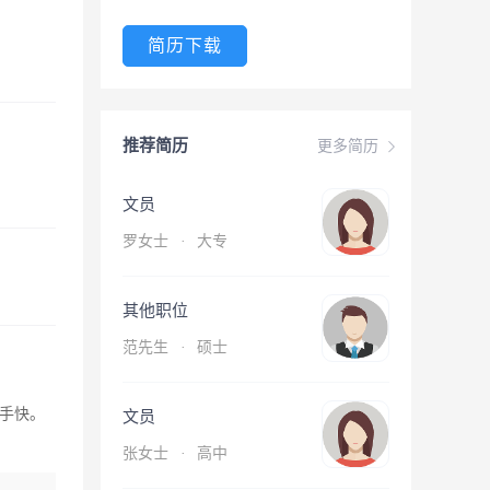
简历下载
推荐简历
更多简历
文员
罗女士
·
大专
其他职位
范先生
·
硕士
手快。
文员
张女士
·
高中