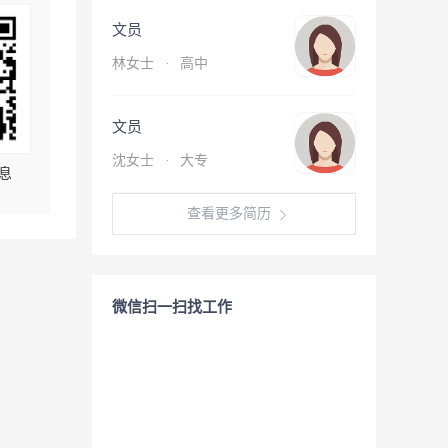
文员
林女士
·
高中
文员
沈女士
·
大专
息
查看更多简历
微信扫一扫找工作